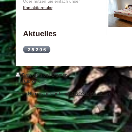
Oder nutzen Sie einfach unser
Kontaktformular
.
Aktuelles
Druckversion
|
Sitemap
© Haus Zink
Diese Homepage wurde mit
IONOS MyWebsite
erstellt.