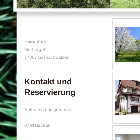
Haus Zink
Murberg 9
77887 Sasbachwalden
Kontakt und
Reservierung
Rufen Sie uns gerne an:
07841/21658