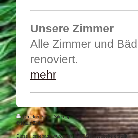
Unsere Zimmer
Alle Zimmer und Bäd
renoviert.
mehr
Druckversion
|
Sitemap
© Haus Zink
Diese Homepage wurde mit
IONOS MyWebsite
erstellt.